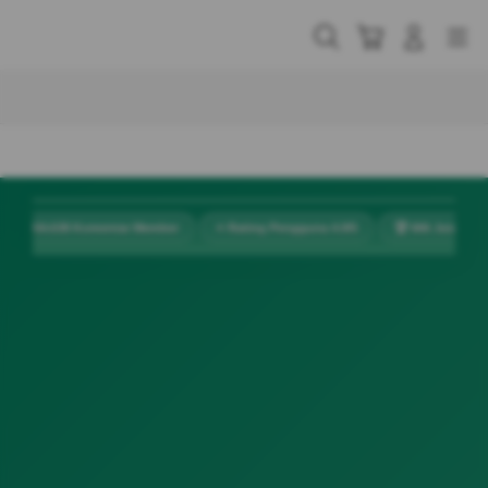
Skip
to
Cari
Troli
Login
Navigation
content
Buka Info Lebih Lanjut
954.638 Komentar Member
⭐ Rating Pengguna 4.9/5
🏆 666 Juta Total Pen