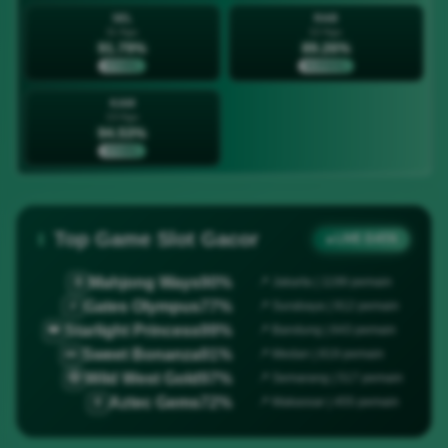
SEL
RAB
11 Agu
12 Agu
91.79%
89.26%
STABIL
NORMAL
KAM
13 Agu
94.53%
STABIL
Top Game Slot Gacor
● LIVE DATA
Mahjong Ways
90%
🀄
📍 Jakarta | 1199 pemain
Gates Olympus
77%
⚡
📍 Surabaya | 912 pemain
Starlight Princess
99%
👑
📍 Bandung | 643 pemain
Sweet Bonanza
91%
🍬
📍 Medan | 819 pemain
Wild West Gold
97%
🤠
📍 Semarang | 517 pemain
Aztec Gems
72%
🏺
📍 Makassar | 455 pemain