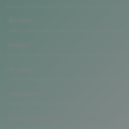
Buka
Services
Buka
Support
Buka
Account
Buka
Information
Buka
About SLOT SERVER THAILAND