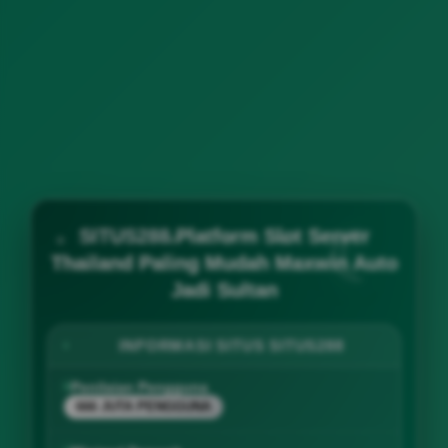
SITUS288
Platform Slot Server
Thailand Paling Mudah Maxwin Auto
Jadi Sultan
INFORMASI SITUS SITUS288
Penilaian Pengguna
666 JUTA PENGGUNA