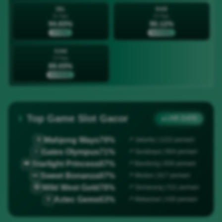
SEL
RAB
11 Agu
12 Agu
94.83%
90.12%
STABIL
NORMAL
KAM
13 Agu
89.03%
NORMAL
Top Game Slot Gacor
● LIVE DATA
Mahjong Ways
79%
🀄
📍 Jakarta | 1222 pemain
Gates Olympus
71%
⚡
📍 Surabaya | 904 pemain
Starlight Princess
87%
👑
📍 Bandung | 656 pemain
Sweet Bonanza
97%
🍬
📍 Medan | 817 pemain
Wild West Gold
78%
🤠
📍 Semarang | 511 pemain
Aztec Gems
63%
🏺
📍 Makassar | 430 pemain