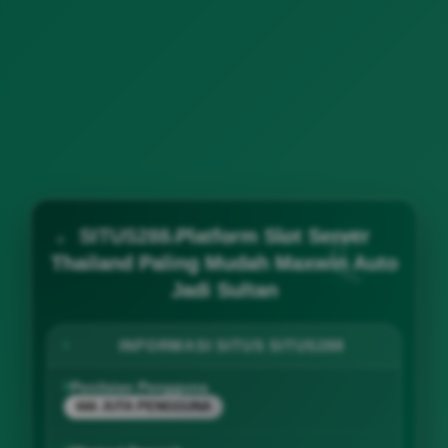
SITUS288
Platform Slot Server
Thailand Paling Mudah Maxwin Auto
Jadi Sultan
INFORMASI SITUS SITUS288
Penilaian Pengguna
666 JUTA PENGGUNA