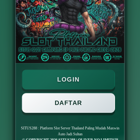
Sebagai platform hiburan digital yang
sedang ramai diperbincangkan,
SITUS288
menghadirkan pengalaman bermain yang
praktis dan nyaman bagi para pencari cuan.
Didukung pilihan
Slot Server Thailand
populer dengan performa optimal, pemain
memiliki kesempatan lebih besar meraih
Maxwin
dan menikmati sensasi auto jadi
sultan setiap hari.
Bagi penggemar permainan yang
mengutamakan peluang kemenangan
tinggi,
Slot Mudah Maxwin
menjadi daya
tarik utama yang banyak diburu. Koleksi
LOGIN
Slot Thailand
yang lengkap menghadirkan
berbagai fitur menarik, sementara reputasi
sebagai
Situs Gacor
membuat platform ini
semakin dipercaya oleh banyak pemain dari
DAFTAR
berbagai kalangan.
Kemudahan akses menjadi nilai lebih
melalui layanan
Situs288 Login
yang cepat
dan responsif di semua perangkat. Beragam
SITUS288 : Platform Slot Server Thailand Paling Mudah Maxwin
pilihan game unggulan pada
Situs288 Slot
Auto Jadi Sultan
siap menemani waktu bermain dengan
© COPYRIGHT 2026 SITUS288 | OLIVER NO LIMITS™