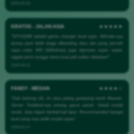
2025-04-20
KRATOS - JALAN ASIA
★★★★★
"SITUS288 adalah game changer buat saya. Winrate-nya
terasa jauh lebih tinggi dibanding situs lain yang pernah
saya coba. WD (Withdraw) juga diproses super cepat,
nggak perlu nunggu lama buat jadi sultan dadakan!"
2026-03-22
FANDY - MEDAN
★★★★☆
"Gak bohong sih, ini situs paling gampang kasih Maxwin.
Server Thailand-nya emang gacor parah. Sekali modal
receh, bisa dapet berkali-kali lipat. Recommended banget
buat yang mau balik modal cepet."
2026-03-17