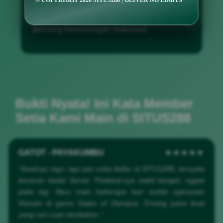
pengalaman yang seru, sedangkan
Situs288 Alternatif
membantu pemain tetap
terhubung kapan saja untuk mengejar
peluang kemenangan maksimal.
Bukti Nyata! Ini Kata Member
Setia Kami Main di SITUS288
GATOT - PAYAKUMBU
★★★★★
"Awalnya ragu, tapi pas coba daftar di SITUS288, ternyata
beneran beda! Server Thailand-nya stabil banget, nggak
pake lag. Baru main beberapa hari sudah ngerasain
Maxwin di game Gates of Olympus. Emang juara buat
yang cari cuan tambahan."