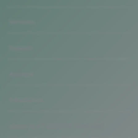
Buka
Services
Buka
Support
Buka
Account
Buka
Information
Buka
About SLOT SERVER THAILAND