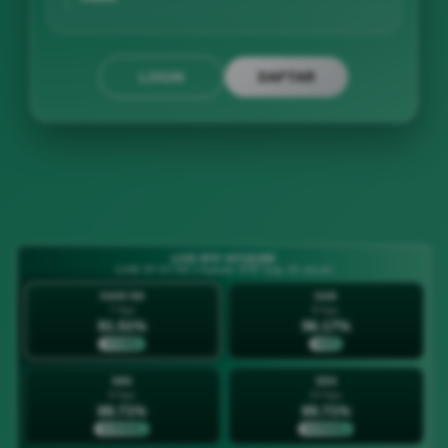
LOGIN
DAFTAR
Layer Popup Close
LIVE RTP SITUS288
LIVE 07:37:39 | Update RTP tiap 15 menit
HARI INI
SAB
7 Agu
8 Agu
91.51%
96.17%
STABIL
HOT
MIN
SEN
9 Agu
10 Agu
88.71%
89.71%
NORMAL
NORMAL