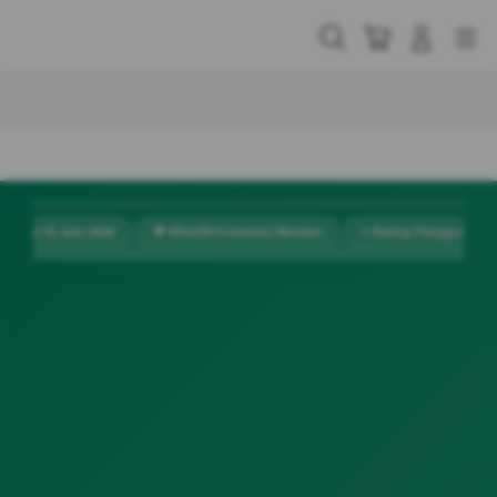
Skip
to
Cari
Troli
Login
Navigation
content
Buka Info Lebih Lanjut
 15 Juni 2026
💬 954.638 Komentar Member
⭐ Rating Pengguna 4.9/5