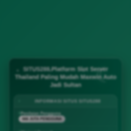
SITUS288
Platform Slot Server
Thailand Paling Mudah Maxwin Auto
Jadi Sultan
INFORMASI SITUS SITUS288
Penilaian Pengguna
666 JUTA PENGGUNA