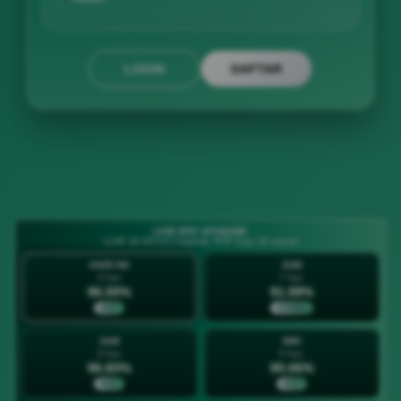
LOGIN
DAFTAR
Layer Popup Close
LIVE RTP SITUS288
LIVE 23:20:15 | Update RTP tiap 15 menit
HARI INI
JUM
6 Agu
7 Agu
96.50%
91.99%
HOT
STABIL
SAB
MIN
8 Agu
9 Agu
96.83%
95.06%
HOT
HOT