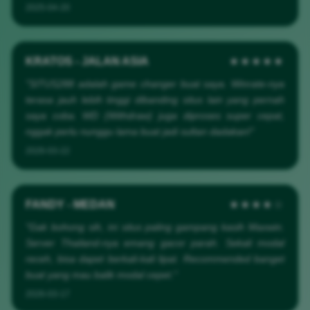
2025-04-20
KRATOS - JALAN ASIA
★★★★★
"SITUS288 adalah game changer buat saya. Winrate-nya
terasa jauh lebih tinggi dibanding situs lain yang pernah
saya coba. WD (Withdraw) juga diproses super cepat,
nggak perlu nunggu lama buat jadi sultan dadakan!"
2026-03-22
FANDY - MEDAN
★★★★☆
"Gak bohong sih, ini situs paling gampang kasih Maxwin.
Server Thailand-nya emang gacor parah. Sekali modal
receh, bisa dapet berkali-kali lipat. Recommended banget
buat yang mau balik modal cepet."
2026-03-17