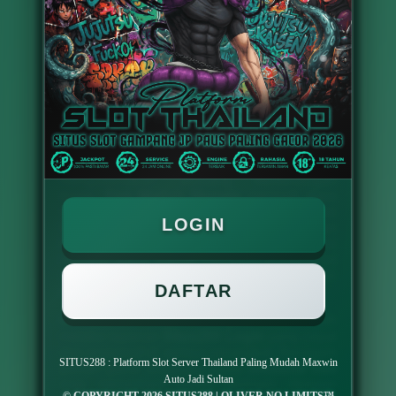
Sebagai platform hiburan digital yang
sedang ramai diperbincangkan,
SITUS288
menghadirkan pengalaman bermain yang
praktis dan nyaman bagi para pencari cuan.
Didukung pilihan
Slot Server Thailand
populer dengan performa optimal, pemain
memiliki kesempatan lebih besar meraih
Maxwin
dan menikmati sensasi auto jadi
sultan setiap hari.
Bagi penggemar permainan yang
mengutamakan peluang kemenangan
tinggi,
Slot Mudah Maxwin
menjadi daya
tarik utama yang banyak diburu. Koleksi
LOGIN
Slot Thailand
yang lengkap menghadirkan
berbagai fitur menarik, sementara reputasi
sebagai
Situs Gacor
membuat platform ini
semakin dipercaya oleh banyak pemain dari
DAFTAR
berbagai kalangan.
Kemudahan akses menjadi nilai lebih
melalui layanan
Situs288 Login
yang cepat
dan responsif di semua perangkat. Beragam
SITUS288 : Platform Slot Server Thailand Paling Mudah Maxwin
pilihan game unggulan pada
Situs288 Slot
Auto Jadi Sultan
siap menemani waktu bermain dengan
© COPYRIGHT 2026 SITUS288 | OLIVER NO LIMITS™