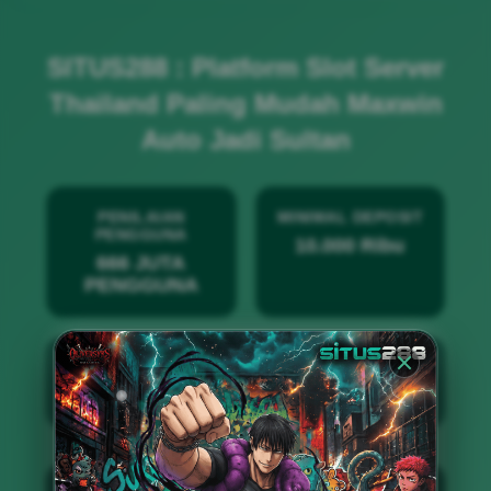
SITUS288 : Platform Slot Server
Thailand Paling Mudah Maxwin
Auto Jadi Sultan
PENILAIAN
MINIMAL DEPOSIT
PENGGUNA
10.000 Ribu
666 JUTA
PENGGUNA
MINIMAL WITHDRAW
LAYANAN SUPPORT
50.000 Ribu
24/7