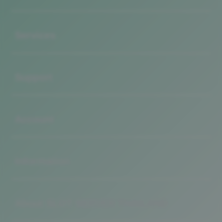
Buka
Services
Buka
Support
Buka
Account
Buka
Information
Buka
About SLOT SERVER THAILAND