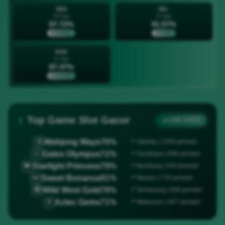
SEN
SEL
10 Agu
11 Agu
87.72%
91.57%
NORMAL
STABIL
RAB
12 Agu
87.47%
NORMAL
Top Game Slot Gacor
● LIVE DATA
Mahjong Ways
76%
🀄
📍 Jakarta | 1206 pemain
Gates Olympus
72%
⚡
📍 Surabaya | 908 pemain
Starlight Princess
79%
👑
📍 Bandung | 626 pemain
Sweet Bonanza
91%
🍬
📍 Medan | 776 pemain
Wild West Gold
78%
🤠
📍 Semarang | 508 pemain
Aztec Gems
71%
🏺
📍 Makassar | 467 pemain