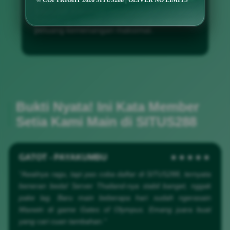
pengalaman yang seru, sedangkan
Situs288 Alternatif
membantu pemain tetap
terhubung kapan saja untuk mengejar
peluang kemenangan maksimal.
Bukti Nyata! Ini Kata Member
Setia Kami Main di SITUS288
GATOT - PAYAKUMBU
★★★★★
"Awalnya ragu, tapi pas coba daftar di SITUS288, ternyata
beneran beda! Server Thailand-nya stabil banget, nggak
pake lag. Baru main beberapa hari sudah ngerasain
Maxwin di game Gates of Olympus. Emang juara buat
yang cari cuan tambahan."