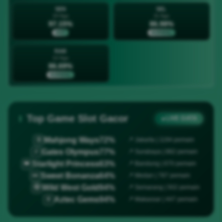
SEN
SEL
10 Agu
11 Agu
97.15%
86.98%
HOT
NORMAL
RAB
12 Agu
86.69%
NORMAL
Top Game Slot Gacor
● LIVE DATA
Mahjong Ways
72%
🀄
📍 Jakarta | 1194 pemain
Gates Olympus
77%
⚡
📍 Surabaya | 882 pemain
Starlight Princess
63%
👑
📍 Bandung | 670 pemain
Sweet Bonanza
64%
🍬
📍 Medan | 787 pemain
Wild West Gold
94%
🤠
📍 Semarang | 502 pemain
Aztec Gems
94%
🏺
📍 Makassar | 447 pemain