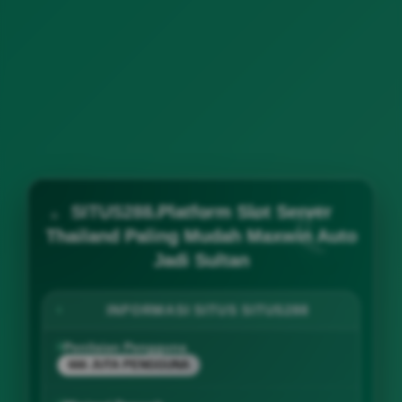
SITUS288
Platform Slot Server
Thailand Paling Mudah Maxwin Auto
Jadi Sultan
INFORMASI SITUS SITUS288
Penilaian Pengguna
666 JUTA PENGGUNA