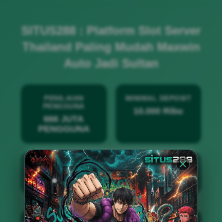
SITUS288 : Platform Slot Server
Thailand Paling Mudah Maxwin
Auto Jadi Sultan
PENILAIAN
MINIMAL DEPOSIT
PENGGUNA
10.000 Ribu
666 JUTA
PENGGUNA
MINIMAL WITHDRAW
LAYANAN SUPPORT
50.000 Ribu
24/7