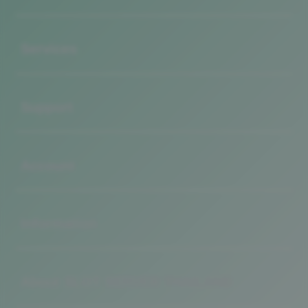
Buka
Services
Buka
Support
Buka
Account
Buka
Information
Buka
About SLOT SERVER THAILAND