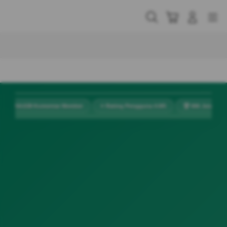
Skip
to
Cari
Troli
Login
Navigation
content
Buka Info Lebih Lanjut
954.638 Komentar Member
⭐ Rating Pengguna 4.9/5
🏆 666 Juta Total Pe