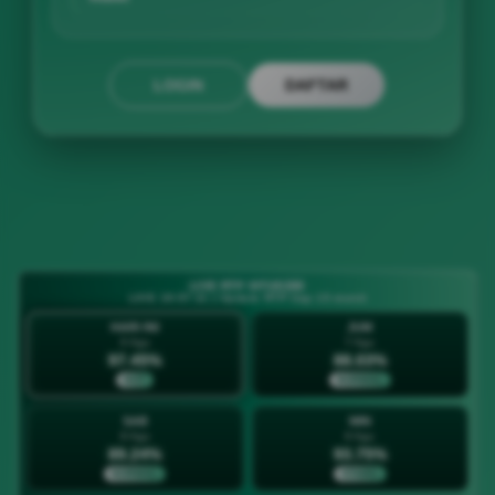
LOGIN
DAFTAR
Layer Popup Close
LIVE RTP SITUS288
LIVE 19:57:13 | Update RTP tiap 15 menit
HARI INI
JUM
6 Agu
7 Agu
97.45%
88.03%
HOT
NORMAL
SAB
MIN
8 Agu
9 Agu
89.24%
93.75%
NORMAL
STABIL