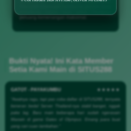
pengalaman yang seru, sedangkan
Situs288 Alternatif
membantu pemain tetap
terhubung kapan saja untuk mengejar
peluang kemenangan maksimal.
Bukti Nyata! Ini Kata Member
Setia Kami Main di SITUS288
GATOT - PAYAKUMBU
★★★★★
"Awalnya ragu, tapi pas coba daftar di SITUS288, ternyata
beneran beda! Server Thailand-nya stabil banget, nggak
pake lag. Baru main beberapa hari sudah ngerasain
Maxwin di game Gates of Olympus. Emang juara buat
yang cari cuan tambahan."