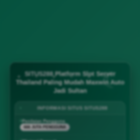
SITUS288
Platform Slot Server
Thailand Paling Mudah Maxwin Auto
Jadi Sultan
INFORMASI SITUS SITUS288
Penilaian Pengguna
666 JUTA PENGGUNA