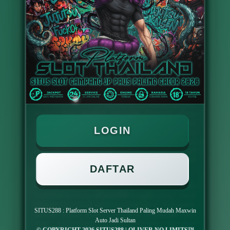
Sebagai platform hiburan digital yang
sedang ramai diperbincangkan,
SITUS288
menghadirkan pengalaman bermain yang
praktis dan nyaman bagi para pencari cuan.
Didukung pilihan
Slot Server Thailand
populer dengan performa optimal, pemain
memiliki kesempatan lebih besar meraih
Maxwin
dan menikmati sensasi auto jadi
sultan setiap hari.
Bagi penggemar permainan yang
mengutamakan peluang kemenangan
tinggi,
Slot Mudah Maxwin
menjadi daya
tarik utama yang banyak diburu. Koleksi
LOGIN
Slot Thailand
yang lengkap menghadirkan
berbagai fitur menarik, sementara reputasi
sebagai
Situs Gacor
membuat platform ini
semakin dipercaya oleh banyak pemain dari
DAFTAR
berbagai kalangan.
Kemudahan akses menjadi nilai lebih
melalui layanan
Situs288 Login
yang cepat
dan responsif di semua perangkat. Beragam
SITUS288 : Platform Slot Server Thailand Paling Mudah Maxwin
pilihan game unggulan pada
Situs288 Slot
Auto Jadi Sultan
siap menemani waktu bermain dengan
© COPYRIGHT 2026 SITUS288 | OLIVER NO LIMITS™