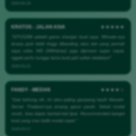
2025-04-20
KRATOS - JALAN ASIA
★★★★★
"SITUS288 adalah game changer buat saya. Winrate-nya
terasa jauh lebih tinggi dibanding situs lain yang pernah
saya coba. WD (Withdraw) juga diproses super cepat,
nggak perlu nunggu lama buat jadi sultan dadakan!"
2026-03-22
FANDY - MEDAN
★★★★☆
"Gak bohong sih, ini situs paling gampang kasih Maxwin.
Server Thailand-nya emang gacor parah. Sekali modal
receh, bisa dapet berkali-kali lipat. Recommended banget
buat yang mau balik modal cepet."
2026-03-17